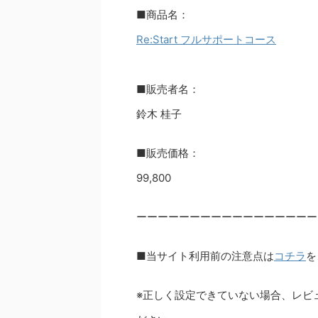
■商品名：
Re:Start フルサポートコース
■販売者名：
鈴木 桂子
■販売価格：
99,800
ーーーーーーーーーーーーーーーーー
■当サイト利用前の注意点は
コチラ
を
※正しく設定できていない場合、レビ