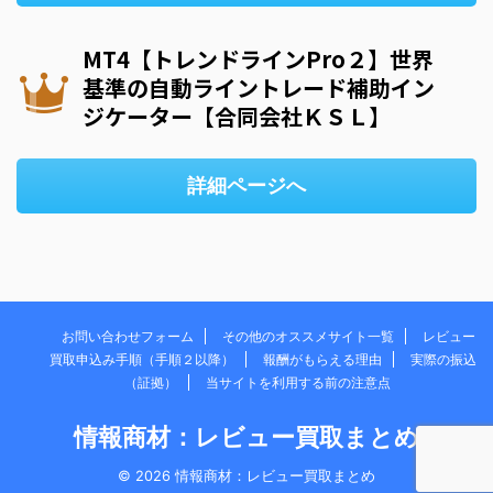
MT4【トレンドラインPro２】世界
基準の自動ライントレード補助イン
ジケーター【合同会社ＫＳＬ】
詳細ページへ
お問い合わせフォーム
その他のオススメサイト一覧
レビュー
買取申込み手順（手順２以降）
報酬がもらえる理由
実際の振込
（証拠）
当サイトを利用する前の注意点
情報商材：レビュー買取まとめ
© 2026 情報商材：レビュー買取まとめ